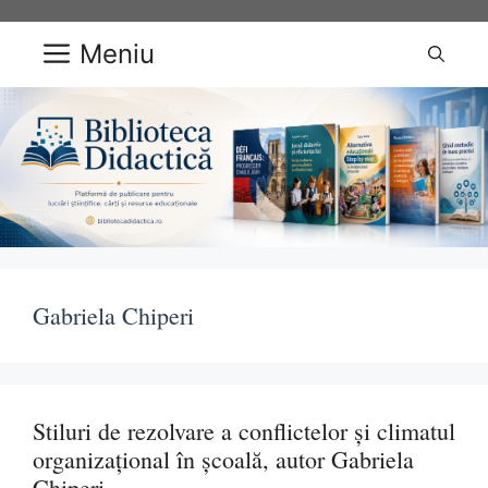
Sari
la
Meniu
conținut
Gabriela Chiperi
Stiluri de rezolvare a conflictelor și climatul
organizațional în școală, autor Gabriela
Chiperi