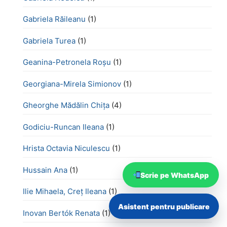
Gabriela Răileanu
(1)
Gabriela Turea
(1)
Geanina-Petronela Roșu
(1)
Georgiana-Mirela Simionov
(1)
Gheorghe Mădălin Chiţa
(4)
Godiciu-Runcan Ileana
(1)
Hrista Octavia Niculescu
(1)
Hussain Ana
(1)
Scrie pe WhatsApp
Ilie Mihaela, Creț Ileana
(1)
Asistent pentru publicare
Inovan Bertók Renata
(1)