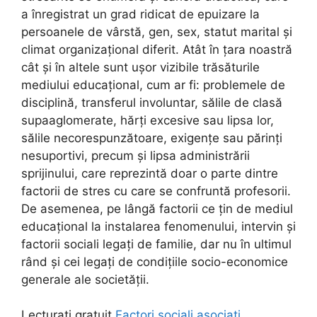
a înregistrat un grad ridicat de epuizare la
persoanele de vârstă, gen, sex, statut marital și
climat organizațional diferit. Atât în țara noastră
cât și în altele sunt ușor vizibile trăsăturile
mediului educațional, cum ar fi: problemele de
disciplină, transferul involuntar, sălile de clasă
supaaglomerate, hărți excesive sau lipsa lor,
sălile necorespunzătoare, exigențe sau părinți
nesuportivi, precum și lipsa administrării
sprijinului, care reprezintă doar o parte dintre
factorii de stres cu care se confruntă profesorii.
De asemenea, pe lângă factorii ce țin de mediul
educațional la instalarea fenomenului, intervin și
factorii sociali legați de familie, dar nu în ultimul
rând și cei legați de condițiile socio-economice
generale ale societății.
Lecturați gratuit
Factori sociali asociați