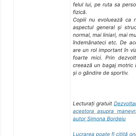
felul lui, pe ruta sa pers
fizică.
Copiii nu evoluează ca ni
aspectul general şi stru
normal, mai liniari, mai mu
îndemânateci etc. De ace
are un rol important în vi
foarte mici. Prin dezvolt
creează un bagaj motric 
şi o gândire de sportiv.
Lecturați gratuit
Dezvoltar
acestora asupra manevrăr
autor Simona Bordeiu
Lucrarea poate fi citită onl