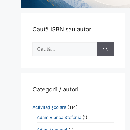
Caută ISBN sau autor
Caută
după:
Categorii / autori
Activităţi şcolare
(114)
Adam Bianca Ștefania
(1)
Adina Mușunoi
(1)