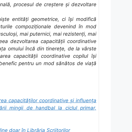
onală, procesul de creştere şi dezvoltare
şte entităţi geometrice, ci îşi modifică
cturile compoziţionale devenind în mod
sculoşi, mai puternici, mai rezistenţi, mai
ea dezvoltarea capacității coordinative
aţa omului încă din tinereţe, de la vârste
area capacității coordinative copilul îşi
benefic pentru un mod sănătos de viaţă
ea capacităților coordinative și influența
ii mingii de handbal la ciclul primar,
ine doar în Librăria Scriitorilor