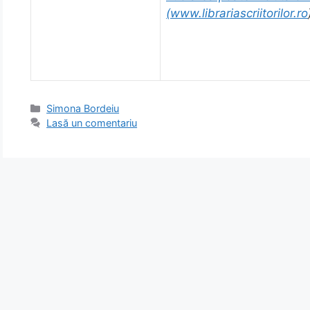
(
www.librariascriitorilor.ro
Categorii
Simona Bordeiu
Lasă un comentariu