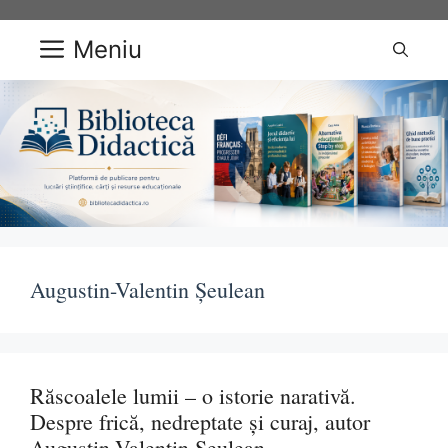
Sari
la
Meniu
conținut
Augustin-Valentin Șeulean
Răscoalele lumii – o istorie narativă.
Despre frică, nedreptate și curaj, autor
Augustin-Valentin Șeulean