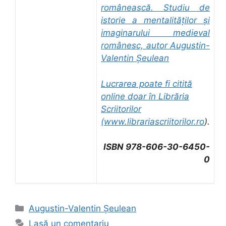
românească. Studiu de
istorie a mentalităților și
imaginarului medieval
românesc, autor Augustin-
Valentin Șeulean
Lucrarea poate fi citită
online doar în Librăria
Scriitorilor
(
www.librariascriitorilor.ro
).
ISBN 978-606-30-6450-
0
Categorii
Augustin-Valentin Șeulean
Lasă un comentariu