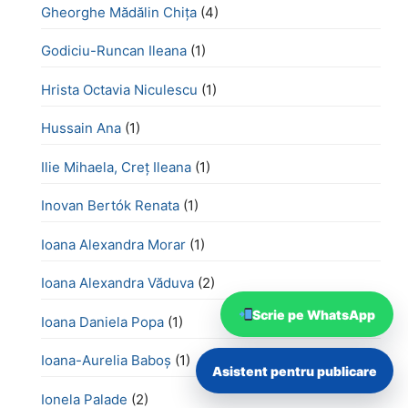
Gheorghe Mădălin Chiţa
(4)
Godiciu-Runcan Ileana
(1)
Hrista Octavia Niculescu
(1)
Hussain Ana
(1)
Ilie Mihaela, Creț Ileana
(1)
Inovan Bertók Renata
(1)
Ioana Alexandra Morar
(1)
Ioana Alexandra Văduva
(2)
Scrie pe WhatsApp
Ioana Daniela Popa
(1)
Ioana-Aurelia Baboș
(1)
Asistent pentru publicare
Ionela Palade
(2)