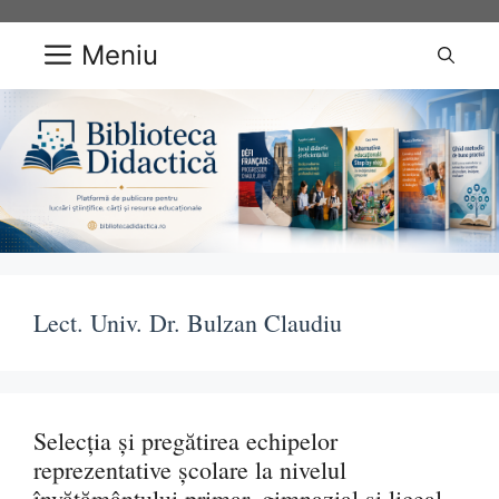
Sari
la
Meniu
conținut
Lect. Univ. Dr. Bulzan Claudiu
Selecția și pregătirea echipelor
reprezentative școlare la nivelul
învățământului primar, gimnazial și liceal.