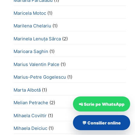
Mariana Pârcălabu
(1)
Maricela Motoc
(1)
Marilena Chelariu
(1)
Marinela Lenuța Sârca
(2)
Marioara Saghin
(1)
Marius Valentin Palce
(1)
Marius-Petre Gogelescu
(1)
Marta Albotă
(1)
Melian Petrache
(2)
📲 Scrie pe WhatsApp
Mihaela Coviltir
(1)
💬 Consilier online
Mihaela Deiciuc
(1)