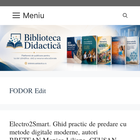
Sari
la
Meniu
conținut
FODOR Edit
Electro2Smart. Ghid practic de predare cu
metode digitale moderne, autori
BRETEAN Monica-Liliana, CEUȘAN