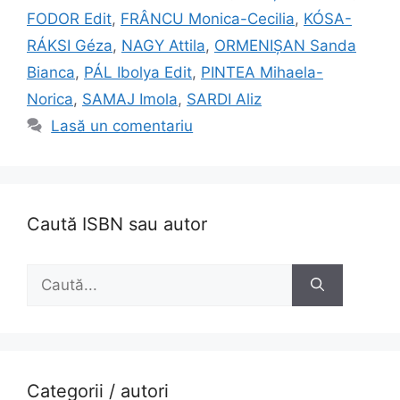
FODOR Edit
,
FRÂNCU Monica-Cecilia
,
KÓSA-
RÁKSI Géza
,
NAGY Attila
,
ORMENIȘAN Sanda
Bianca
,
PÁL Ibolya Edit
,
PINTEA Mihaela-
Norica
,
SAMAJ Imola
,
SARDI Aliz
Lasă un comentariu
Caută ISBN sau autor
Caută
după:
Categorii / autori