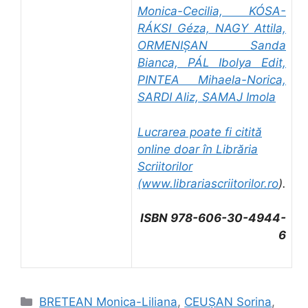
Monica-Cecilia, KÓSA-
RÁKSI Géza, NAGY Attila,
ORMENIȘAN Sanda
Bianca, PÁL Ibolya Edit,
PINTEA Mihaela-Norica,
SARDI Aliz, SAMAJ Imola
Lucrarea poate fi citită
online doar în Librăria
Scriitorilor
(
www.librariascriitorilor.ro
).
ISBN 978-606-30-4944-
6
Categorii
BRETEAN Monica-Liliana
,
CEUȘAN Sorina
,