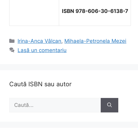
ISBN 978-606-30-6138-7
Categorii
Irina-Anca Vâlcan
,
Mihaela-Petronela Mezei
Lasă un comentariu
Caută ISBN sau autor
Caută
după: