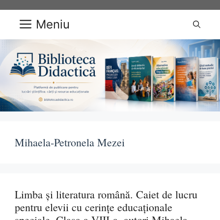
Sari
la
Meniu
conținut
Mihaela-Petronela Mezei
Limba și literatura română. Caiet de lucru
pentru elevii cu cerințe educaționale
speciale. Clasa a VIII-a, autori Mihaela-