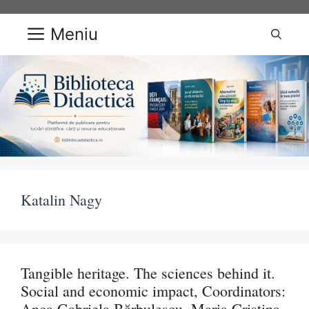
Sari
la
Meniu
conținut
Katalin Nagy
Tangible heritage. The sciences behind it.
Social and economic impact, Coordinators:
Anca Gabriela Bărbulescu, Maria Cristina