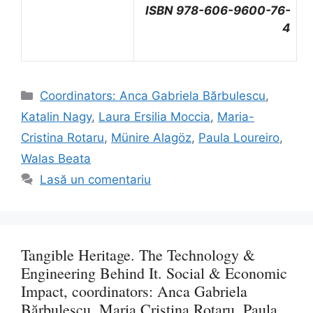
ISBN 978-606-9600-76-
4
Categorii
Coordinators: Anca Gabriela Bărbulescu
,
Katalin Nagy
,
Laura Ersilia Moccia
,
Maria-
Cristina Rotaru
,
Münire Alagöz
,
Paula Loureiro
,
Walas Beata
Lasă un comentariu
Tangible Heritage. The Technology &
Engineering Behind It. Social & Economic
Impact, coordinators: Anca Gabriela
Bărbulescu, Maria Cristina Rotaru, Paula