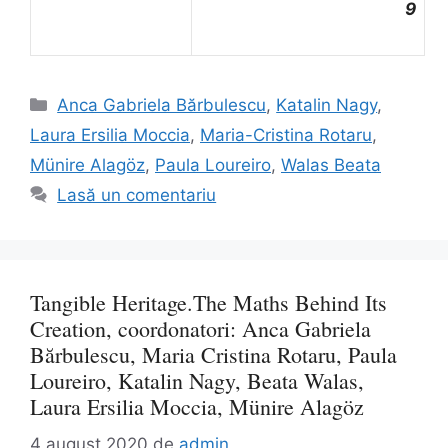
9
Categorii
Anca Gabriela Bărbulescu
,
Katalin Nagy
,
Laura Ersilia Moccia
,
Maria-Cristina Rotaru
,
Münire Alagöz
,
Paula Loureiro
,
Walas Beata
Lasă un comentariu
Tangible Heritage.The Maths Behind Its
Creation, coordonatori: Anca Gabriela
Bărbulescu, Maria Cristina Rotaru, Paula
Loureiro, Katalin Nagy, Beata Walas,
Laura Ersilia Moccia, Münire Alagöz
4 august 2020
de
admin