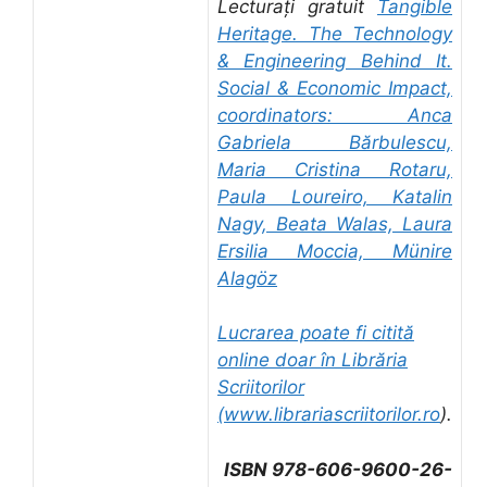
Lecturați gratuit
Tangible
Heritage. The Technology
& Engineering Behind It.
Social & Economic Impact,
coordinators: Anca
Gabriela Bărbulescu,
Maria Cristina Rotaru,
Paula Loureiro, Katalin
Nagy, Beata Walas, Laura
Ersilia Moccia, Münire
Alagöz
Lucrarea poate fi citită
online doar în Librăria
Scriitorilor
(
www.librariascriitorilor.ro
).
ISBN 978-606-9600-26-