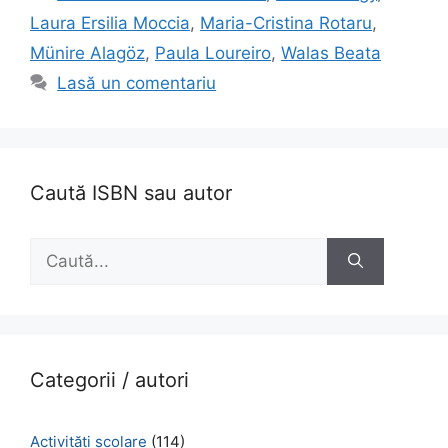
Laura Ersilia Moccia
,
Maria-Cristina Rotaru
,
Münire Alagöz
,
Paula Loureiro
,
Walas Beata
Lasă un comentariu
Caută ISBN sau autor
Caută
după:
Categorii / autori
Activităţi şcolare
(114)