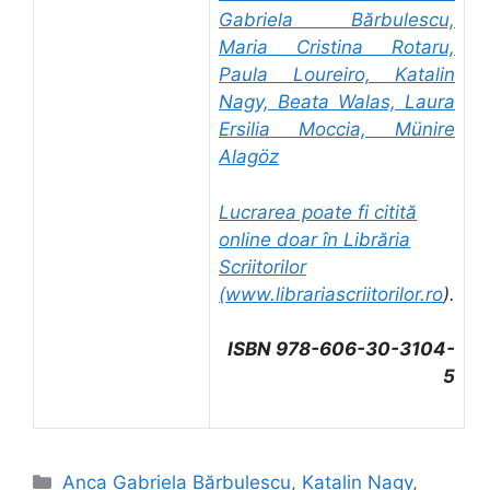
Gabriela Bărbulescu,
Maria Cristina Rotaru,
Paula Loureiro, Katalin
Nagy, Beata Walas, Laura
Ersilia Moccia, Münire
Alagöz
Lucrarea poate fi citită
online doar în Librăria
Scriitorilor
(
www.librariascriitorilor.ro
).
ISBN 978-606-30-3104-
5
Categorii
Anca Gabriela Bărbulescu
,
Katalin Nagy
,