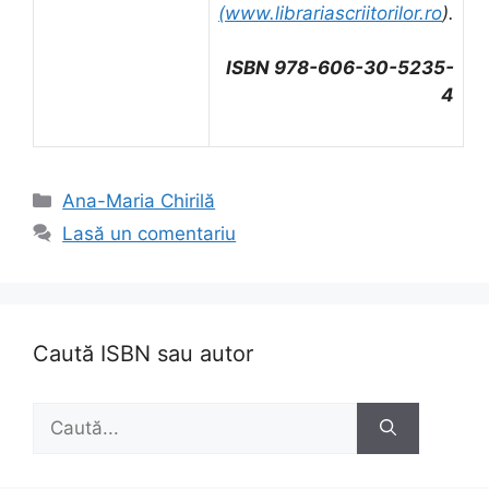
(
www.librariascriitorilor.ro
).
ISBN 978-606-30-5235-
4
Categorii
Ana-Maria Chirilă
Lasă un comentariu
Caută ISBN sau autor
Caută
după: