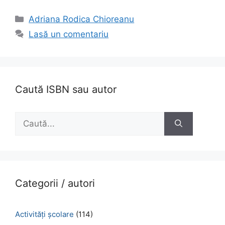
Categorii
Adriana Rodica Chioreanu
Lasă un comentariu
Caută ISBN sau autor
Caută
după:
Categorii / autori
Activităţi şcolare
(114)