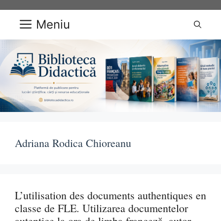
Sari
la
Meniu
conținut
Adriana Rodica Chioreanu
L’utilisation des documents authentiques en
classe de FLE. Utilizarea documentelor
autentice la ora de limba franceză, autor