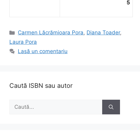
5
Categorii
Carmen Lăcrămioara Pora
,
Diana Toader
,
Laura Pora
Lasă un comentariu
Caută ISBN sau autor
Caută
după: