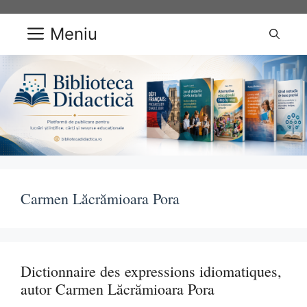
Sari
la
Meniu
conținut
Carmen Lăcrămioara Pora
Dictionnaire des expressions idiomatiques,
autor Carmen Lăcrămioara Pora