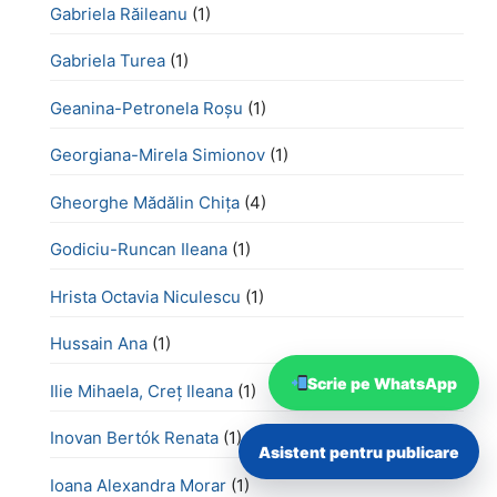
Gabriela Răileanu
(1)
Gabriela Turea
(1)
Geanina-Petronela Roșu
(1)
Georgiana-Mirela Simionov
(1)
Gheorghe Mădălin Chiţa
(4)
Godiciu-Runcan Ileana
(1)
Hrista Octavia Niculescu
(1)
Hussain Ana
(1)
Scrie pe WhatsApp
Ilie Mihaela, Creț Ileana
(1)
Inovan Bertók Renata
(1)
Asistent pentru publicare
Ioana Alexandra Morar
(1)