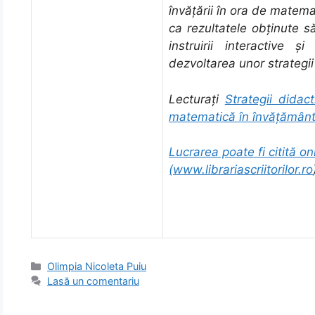
învățării în ora de matemat
ca rezultatele obţinute să
instruirii interactive ş
dezvoltarea unor strategii 
Lecturați
Strategii didac
matematică în învățământu
Lucrarea poate fi citită onl
(
www.librariascriitorilor.ro
Categorii
Olimpia Nicoleta Puiu
Lasă un comentariu