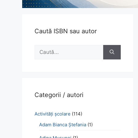
Caută ISBN sau autor
Caută
după:
Categorii / autori
Activităţi şcolare
(114)
Adam Bianca Ștefania
(1)
Adina Mușunoi
(1)