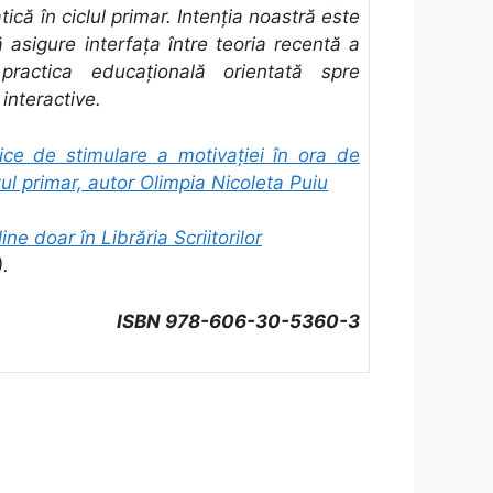
ică în ciclul primar. Intenţia noastră este
 asigure interfaţa între teoria recentă a
i practica educaţională orientată spre
interactive.
tice de stimulare a motivației în ora de
l primar, autor Olimpia Nicoleta Puiu
ine doar în Librăria Scriitorilor
).
ISBN 978-606-30-5360-3