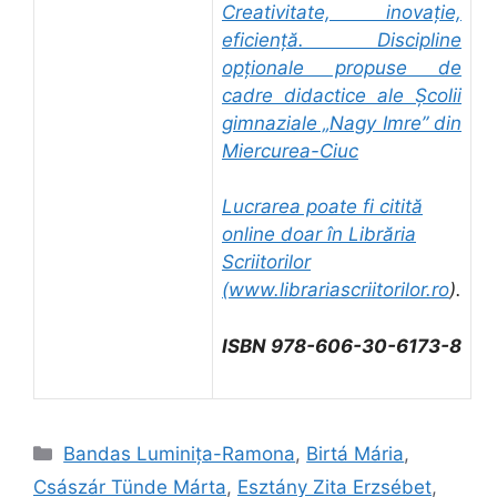
Creativitate, inovație,
eficiență. Discipline
opționale propuse de
cadre didactice ale Școlii
gimnaziale „Nagy Imre” din
Miercurea-Ciuc
Lucrarea poate fi citită
online doar în Librăria
Scriitorilor
(
www.librariascriitorilor.ro
).
ISBN 978-606-30-6173-8
Categorii
Bandas Luminița-Ramona
,
Birtá Mária
,
Császár Tünde Márta
,
Esztány Zita Erzsébet
,