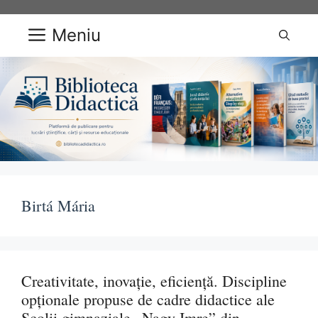
Sari
la
Meniu
conținut
Birtá Mária
Creativitate, inovație, eficiență. Discipline
opționale propuse de cadre didactice ale
Școlii gimnaziale „Nagy Imre” din