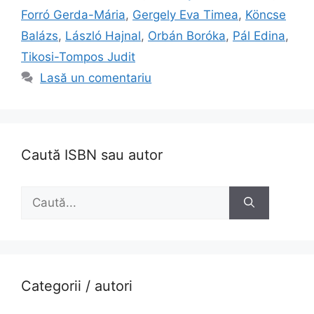
Forró Gerda-Mária
,
Gergely Eva Timea
,
Köncse
Balázs
,
László Hajnal
,
Orbán Boróka
,
Pál Edina
,
Tikosi-Tompos Judit
Lasă un comentariu
Caută ISBN sau autor
Caută
după:
Categorii / autori