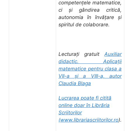
competențele matematice,
ci și gândirea critică,
autonomia în învățare și
spiritul de colaborare.
Lecturați gratuit
Auxiliar
didactic. Aplicații
matematice pentru clasa a
VII-a și a VIII-a, autor
Claudia Blaga
Lucrarea poate fi citită
online doar în Librăria
Scriitorilor
(
www.librariascriitorilor.ro
).