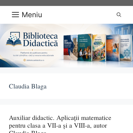
Sari
la
Meniu
conținut
Claudia Blaga
Auxiliar didactic. Aplicații matematice
pentru clasa a VII-a și a VIII-a, autor
Claudia Blaga