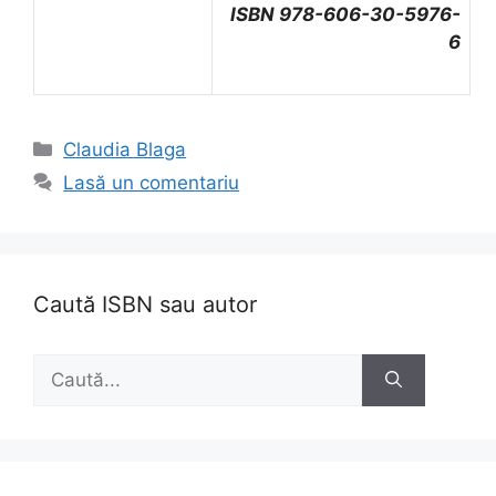
ISBN 978-606-30-5976-
6
Categorii
Claudia Blaga
Lasă un comentariu
Caută ISBN sau autor
Caută
după: