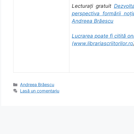
Lecturați gratuit
Dezvolta
perspectiva formării noţ
Andreea Brăescu
Lucrarea poate fi citită onl
(
www.librariascriitorilor.ro
Categorii
Andreea Brăescu
Lasă un comentariu