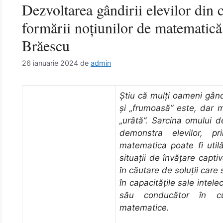
Dezvoltarea gândirii elevilor din 
formării noţiunilor de matematică
Brăescu
26 ianuarie 2024
de
admin
Ştiu că mulţi oameni gân
şi „frumoasă” este, dar ma
„urâtă”. Sarcina omului 
demonstra elevilor, p
matematica poate fi utilă
situaţii de învăţare captiv
în căutare de soluţii care
în capacităţile sale intel
său conducător în cun
matematice.