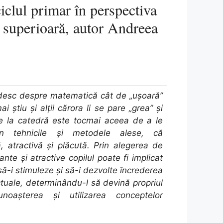
ciclul primar în perspectiva
 superioară, autor Andreea
desc despre matematică cât de „uşoară”
i ştiu şi alţii cărora li se pare „grea” şi
de la catedră este tocmai aceea de a le
rin tehnicile şi metodele alese, că
, atractivă şi plăcută. Prin alegerea de
ante şi atractive copilul poate fi implicat
 să-i stimuleze şi să-i dezvolte încrederea
ectuale, determinându-l să devină propriul
oaşterea şi utilizarea conceptelor