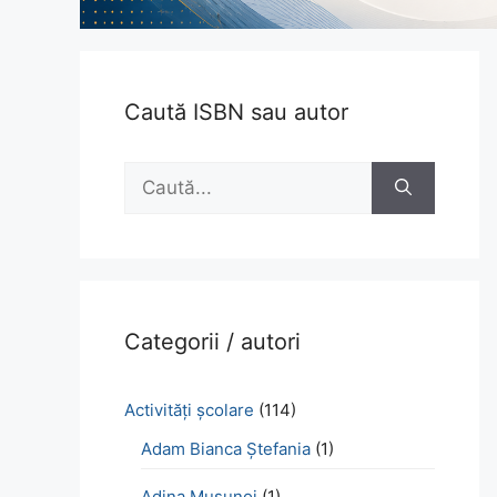
Caută ISBN sau autor
Caută
după:
Categorii / autori
Activităţi şcolare
(114)
Adam Bianca Ștefania
(1)
Adina Mușunoi
(1)