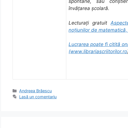
spontane, sau conştie
învăţarea şcolară.
Lecturați gratuit
Aspect
noţiunilor de matematică
Lucrarea poate fi citită onl
(
www.librariascriitorilor.ro
Categorii
Andreea Brăescu
Lasă un comentariu