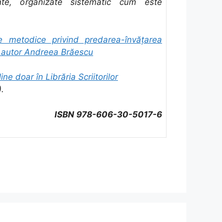
nte, organizate sistematic cum este
e metodice privind predarea-învăţarea
, autor Andreea Brăescu
ine doar în Librăria Scriitorilor
).
ISBN 978-606-30-5017-6