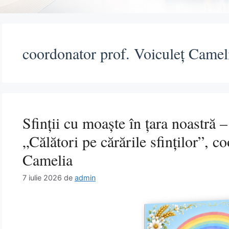
coordonator prof. Voiculeț Camel
Sfinții cu moaște în țara noastră 
„Călători pe cărările sfinților”, c
Camelia
7 iulie 2026
de
admin