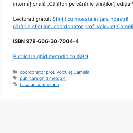
internațională „Călători pe cărările sfinților”, ediți
Lecturați gratuit
Sfinții cu moaște în țara noastră –
cărările sfinților”, coordonator prof. Voiculeț Camel
ISBN 978-606-30-7004-4
Publicare ghid metodic cu ISBN
Categorii
coordonator prof. Voiculeț Camelia
Etichete
publicare ghid metodic
Lasă un comentariu