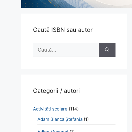
Caută ISBN sau autor
Caută
după:
Categorii / autori
Activităţi şcolare
(114)
Adam Bianca Ștefania
(1)
Adina Mușunoi
(1)