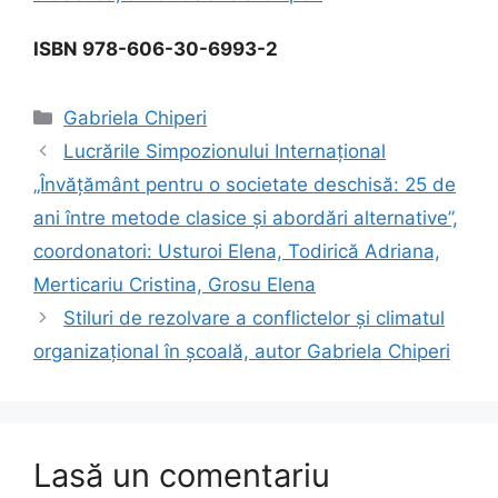
ISBN 978-606-30-6993-2
Categorii
Gabriela Chiperi
Lucrările Simpozionului Internațional
„Învățământ pentru o societate deschisă: 25 de
ani între metode clasice și abordări alternative”,
coordonatori: Usturoi Elena, Todirică Adriana,
Merticariu Cristina, Grosu Elena
Stiluri de rezolvare a conflictelor și climatul
organizațional în școală, autor Gabriela Chiperi
Lasă un comentariu