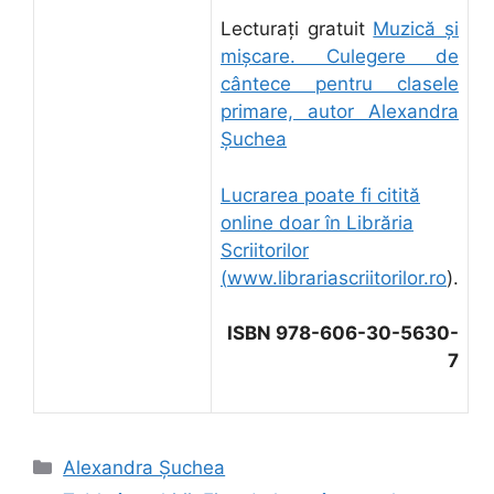
Lecturați gratuit
Muzică și
mișcare. Culegere de
cântece pentru clasele
primare, autor Alexandra
Șuchea
Lucrarea poate fi citită
online doar în Librăria
Scriitorilor
(
www.librariascriitorilor.ro
).
ISBN 978-606-30-5630-
7
Categorii
Alexandra Șuchea