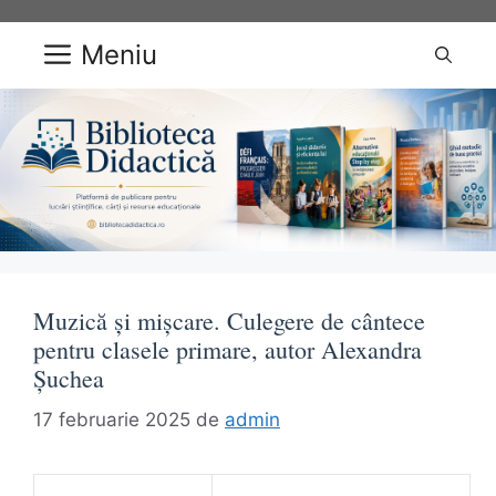
Sari
la
Meniu
conținut
Muzică și mișcare. Culegere de cântece
pentru clasele primare, autor Alexandra
Șuchea
17 februarie 2025
de
admin