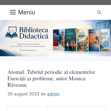
Sari
la
Meniu
conținut
Atomul. Tabelul periodic al elementelor
Exerciții și probleme, autor Monica
Răveanu
30 august 2023
de
admin