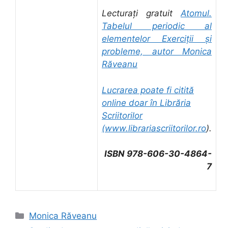
Lecturați gratuit
Atomul.
Tabelul periodic al
elementelor Exerciții și
probleme, autor Monica
Răveanu
Lucrarea poate fi citită
online doar în Librăria
Scriitorilor
(
www.librariascriitorilor.ro
).
ISBN 978-606-30-4864-
7
Categorii
Monica Răveanu