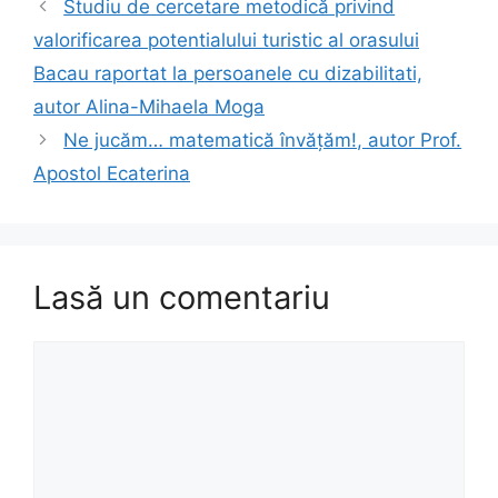
Studiu de cercetare metodică privind
valorificarea potentialului turistic al orasului
Bacau raportat la persoanele cu dizabilitati,
autor Alina-Mihaela Moga
Ne jucăm… matematică învățăm!, autor Prof.
Apostol Ecaterina
Lasă un comentariu
Comentariu