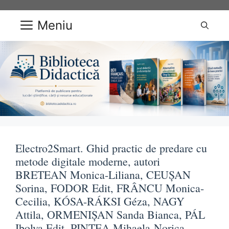
Sari
la
Meniu
conținut
Electro2Smart. Ghid practic de predare cu
metode digitale moderne, autori
BRETEAN Monica-Liliana, CEUȘAN
Sorina, FODOR Edit, FRÂNCU Monica-
Cecilia, KÓSA-RÁKSI Géza, NAGY
Attila, ORMENIȘAN Sanda Bianca, PÁL
Ibolya Edit, PINTEA Mihaela-Norica,