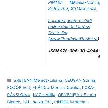
PINTEA Mihaela-Norica,
SARDI Aliz, SAMAJ Imola
Lucrarea poate fi citită
online doar în Librăria
Scriitorilor
(
www.librariascriitorilor.ro
).
ISBN 978-606-30-4944-
6
Categorii
BRETEAN Monica-Liliana
,
CEUȘAN Sorina
,
FODOR Edit
,
FRÂNCU Monica-Cecilia
,
KÓSA-
RÁKSI Géza
,
NAGY Attila
,
ORMENIȘAN Sanda
Bianca
,
PÁL Ibolya Edit
,
PINTEA Mihaela-