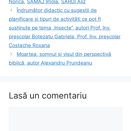
Norica
,
SAMAJ Imola
,
SARDI Aliz
Îndrumător didactic cu sugestii de
planificare și tipuri de activități ce pot fi
susținute pe tema „Insecte”, autori Prof. înv.
preșcolar Botezatu Gabriela, Prof. înv. preșcolar
Costache Roxana
Moartea, somnul și visul din perspectivă
biblică, autor Alexandru Prundeanu
Lasă un comentariu
Comentariu