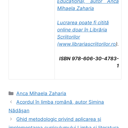
Educațional, autor Anca
Mihaela Zaharia
Lucrarea poate fi citită
online doar în Librăria
Scriitorilor
(
www.librariascriitorilor.ro
).
ISBN 978-606-30-4783-
1
Categorii
Anca Mihaela Zaharia
Acordul în limba română, autor Simina
Nădășan
Ghid metodologic privind aplicarea și
implementarea curriculumului Limba și literatura