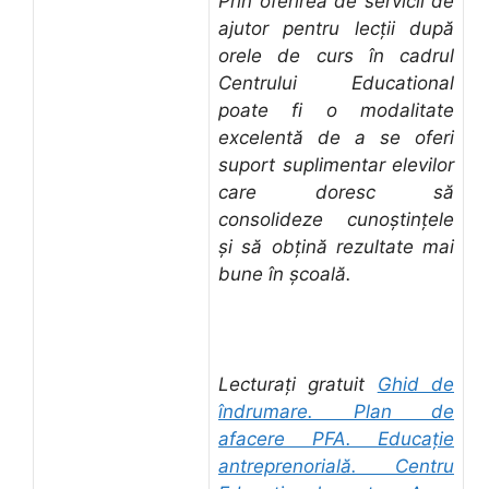
Prin oferirea de servicii de
ajutor pentru lecții după
orele de curs în cadrul
Centrului Educational
poate fi o modalitate
excelentă de a se oferi
suport suplimentar elevilor
care doresc să
consolideze cunoștințele
și să obțină rezultate mai
bune în școală.
Lecturați gratuit
Ghid de
îndrumare. Plan de
afacere PFA. Educație
antreprenorială. Centru