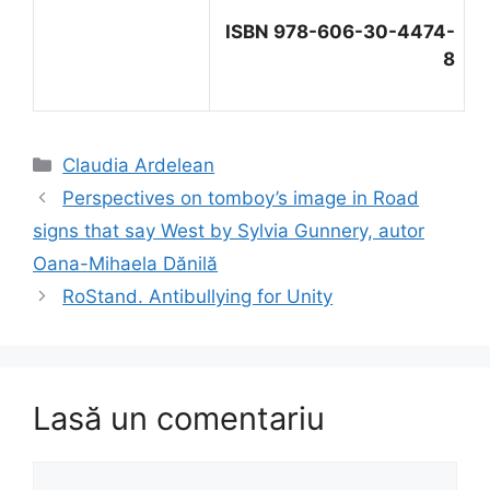
ISBN 978-606-30-4474-
8
Categorii
Claudia Ardelean
Perspectives on tomboy’s image in Road
signs that say West by Sylvia Gunnery, autor
Oana-Mihaela Dănilă
RoStand. Antibullying for Unity
Lasă un comentariu
Comentariu