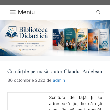
Sari
la
Meniu
conținut
Cu cărțile pe masă, autor Claudia Ardelean
30 octombrie 2022
de
admin
Scriitura de față ți se
adresează ție, fie că ești
elev, fie că ești dascăl.