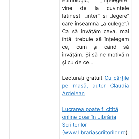
Etimologic, „înțelegere”
vine de la cuvintele
latinești „inter” și „legere”
care înseamnă „a culege”.)
Ca să învățăm ceva, mai
întâi trebuie să înțelegem
ce, cum și când să
învățăm. Și să ne motivăm
și cu de ce…
Lecturați gratuit
Cu cărțile
pe masă, autor Claudia
Ardelean
Lucrarea poate fi citită
online doar în Librăria
Scriitorilor
(
www.librariascriitorilor.ro
).