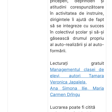
priceperi, deprinderi şi
atitudini corespunzătoare
în activitatea de instruire,
dirigintele îi ajută de fapt
să se integreze cu succes
în colectivul şcolar şi să-şi
găsească drumul propriu
al auto-realizării şi al auto-
formării.
Lecturați gratuit
Managementul clasei de
elevi, autori Tamara
Veronica Japalela,
Ana Simona Ilie, Maria
Carmen Drîngu
Lucrarea poate fi citită