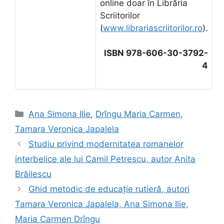
online doar în Librăria
Scriitorilor
(
www.librariascriitorilor.ro
).
ISBN 978-606-30-3792-
4
Categorii
Ana Simona Ilie
,
Drîngu Maria Carmen
,
Tamara Veronica Japalela
Studiu privind modernitatea romanelor
interbelice ale lui Camil Petrescu, autor Anita
Brăilescu
Ghid metodic de educaţie rutieră, autori
Tamara Veronica Japalela, Ana Simona Ilie,
Maria Carmen Drîngu