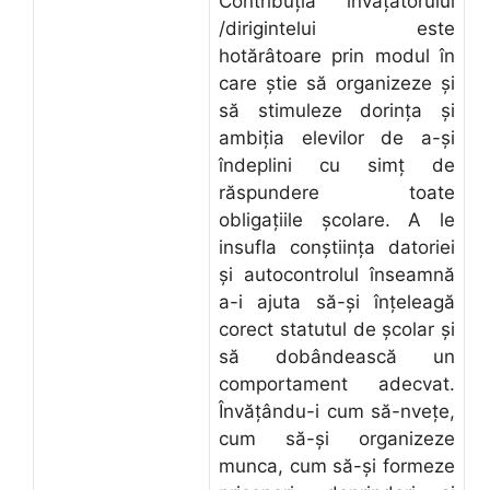
Contribuția învățătorului
/dirigintelui este
hotărâtoare prin modul în
care ştie să organizeze şi
să stimuleze dorința şi
ambiția elevilor de a-şi
îndeplini cu simț de
răspundere toate
obligațiile şcolare. A le
insufla conştiința datoriei
şi autocontrolul înseamnă
a-i ajuta să-şi înțeleagă
corect statutul de şcolar şi
să dobândească un
comportament adecvat.
Învățându-i cum să-nvețe,
cum să-şi organizeze
munca, cum să-şi formeze