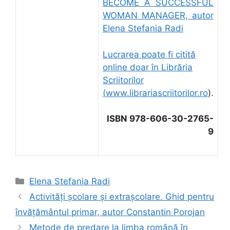
BECOME A SUCCESSFUL
WOMAN MANAGER, autor
Elena Stefania Radi
Lucrarea poate fi citită
online doar în Librăria
Scriitorilor
(
www.librariascriitorilor.ro
).
ISBN 978-606-30-2765-
9
Categorii
Elena Stefania Radi
Activități școlare și extrașcolare. Ghid pentru
învățământul primar, autor Constantin Porojan
Metode de predare la limba română în