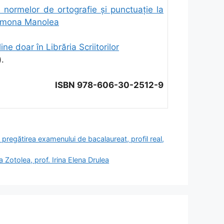
a normelor de ortografie şi punctuaţie la
 Simona Manolea
ine doar în Librăria Scriitorilor
).
ISBN 978-606-30-2512-9
pregătirea examenului de bacalaureat, profil real,
na Zotolea, prof. Irina Elena Drulea