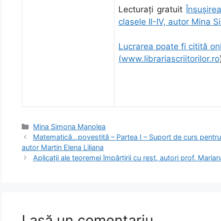
Lecturați gratuit
Însuşire
clasele II-IV, autor Mina
Lucrarea poate fi citită onl
(
www.librariascriitorilor.ro
Categorii
Mina Simona Manolea
Matematică…povestită – Partea I – Suport de curs pentru 
autor Martin Elena Liliana
Aplicații ale teoremei împărțirii cu rest, autori prof. Maria
Lasă un comentariu