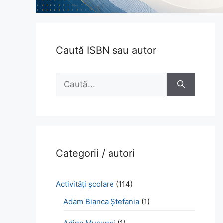
Caută ISBN sau autor
Caută
după:
Categorii / autori
Activităţi şcolare
(114)
Adam Bianca Ștefania
(1)
Adina Mușunoi
(1)