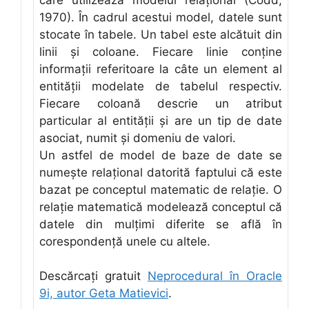
1970). În cadrul acestui model, datele sunt
stocate în tabele. Un tabel este alcătuit din
linii şi coloane. Fiecare linie conţine
informaţii referitoare la câte un element al
entităţii modelate de tabelul respectiv.
Fiecare coloană descrie un atribut
particular al entităţii şi are un tip de date
asociat, numit şi domeniu de valori.
Un astfel de model de baze de date se
numeşte relaţional datorită faptului că este
bazat pe conceptul matematic de relaţie. O
relaţie matematică modelează conceptul că
datele din mulţimi diferite se află în
corespondenţă unele cu altele.
Descărcaţi gratuit
Neprocedural în Oracle
9i, autor Geta Matievici
.