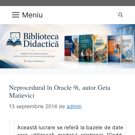
Sari
la
Meniu
conținut
Neprocedural în Oracle 9i, autor Geta
Matievici
13 septembrie 2014
de
admin
Această lucrare se referă la bazele de date
care utilizează modelul relaţional (Codd,