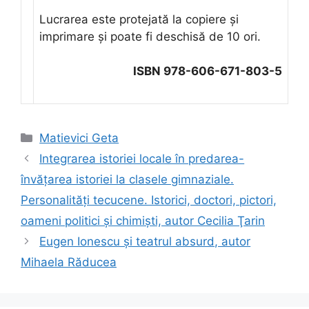
Lucrarea este protejată la copiere şi
imprimare şi poate fi deschisă de 10 ori.
ISBN 978-606-671-803-5
Categorii
Matievici Geta
Integrarea istoriei locale în predarea-
învăţarea istoriei la clasele gimnaziale.
Personalităţi tecucene. Istorici, doctori, pictori,
oameni politici și chimiști, autor Cecilia Ţarin
Eugen Ionescu şi teatrul absurd, autor
Mihaela Răducea