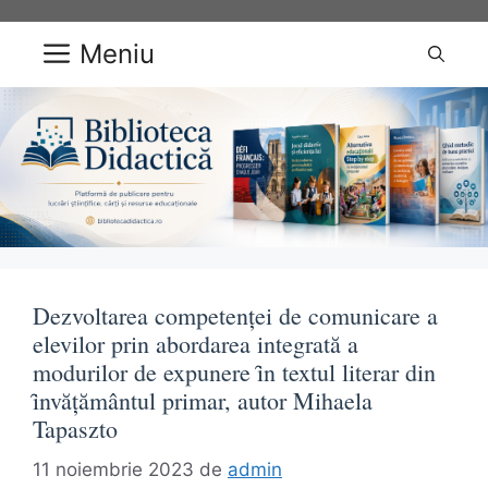
Sari
la
Meniu
conținut
Dezvoltarea competenţei de comunicare a
elevilor prin abordarea integrată a
modurilor de expunere ȋn textul literar din
ȋnvăţământul primar, autor Mihaela
Tapaszto
11 noiembrie 2023
de
admin