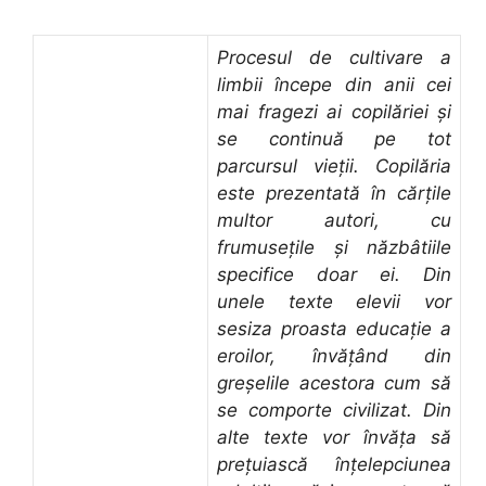
Procesul de cultivare a
limbii începe din anii cei
mai fragezi ai copilăriei şi
se continuă pe tot
parcursul vieţii. Copilăria
este prezentată în cărţile
multor autori, cu
frumuseţile şi năzbâtiile
specifice doar ei. Din
unele texte elevii vor
sesiza proasta educaţie a
eroilor, învăţând din
greşelile acestora cum să
se comporte civilizat. Din
alte texte vor învăţa să
preţuiască înţelepciunea