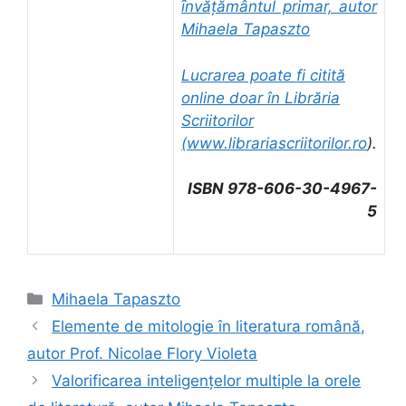
ȋnvăţământul primar, autor
Mihaela Tapaszto
Lucrarea poate fi citită
online doar în Librăria
Scriitorilor
(
www.librariascriitorilor.ro
).
ISBN 978-606-30-4967-
5
Categorii
Mihaela Tapaszto
Elemente de mitologie în literatura română,
autor Prof. Nicolae Flory Violeta
Valorificarea inteligenţelor multiple la orele