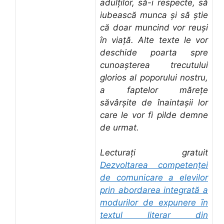
adulţilor, să-i respecte, să
iubească munca şi să ştie
că doar muncind vor reuşi
în viaţă. Alte texte le vor
deschide poarta spre
cunoaşterea trecutului
glorios al poporului nostru,
a faptelor măreţe
săvârşite de înaintaşii lor
care le vor fi pilde demne
de urmat.
Lecturați gratuit
Dezvoltarea competenţei
de comunicare a elevilor
prin abordarea integrată a
modurilor de expunere ȋn
textul literar din