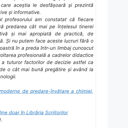
e care aceștia le desfășoară și prezintă
ve și informative.
l profesorului am constatat că fiecare
că predarea cât mai pe înţelesul tinerei
ctivă şi mai apropiată de practică, de
ică. Şi nu putem face aceste lucruri fără o
oastră în a preda într-un limbaj cunoscut
zvoltarea profesională a cadrelor didactice
e a tuturor factorilor de decizie astfel ca
e de o cât mai bună pregătire şi având la
nologii.
moderne de predare-învățare a chimiei,
ine doar în Librăria Scriitorilor
).