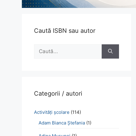
Caută ISBN sau autor
Caută
după:
Categorii / autori
Activităţi şcolare
(114)
Adam Bianca Ștefania
(1)
Adina Mușunoi
(1)