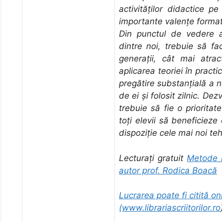
activităților didactice p
importante valențe formati
Din punctul de vedere a
dintre noi, trebuie să fa
generaţii, cât mai atra
aplicarea teoriei în pract
pregătire substanţială a n
de ei şi folosit zilnic. De
trebuie să fie o prioritat
toţi elevii să beneficiez
dispoziţie cele mai noi teh
Lecturați gratuit
Metode 
autor prof. Rodica Boacă
Lucrarea poate fi citită onl
(
www.librariascriitorilor.ro