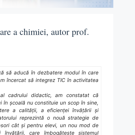
re a chimiei, autor prof.
rcă să aducă în dezbatere modul în care
m încercat să integrez TIC în activitatea
al cadrului didactic, am constatat că
i în școală nu constituie un scop în sine,
re a calității, a eficienței învățării și
latorului reprezintă o nouă strategie de
esori cât și pentru elevi, un nou mod de
i învățării, care îmbogățește sistemul