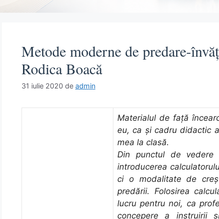
Metode moderne de predare-învăța
Rodica Boacă
31 iulie 2020
de
admin
Materialul de faţă încea
eu, ca și cadru didactic a
mea la clasă.
Din punctul de vedere 
introducerea calculatorulu
ci o modalitate de crește
predării. Folosirea calcu
lucru pentru noi, ca prof
concepere a instruirii ș