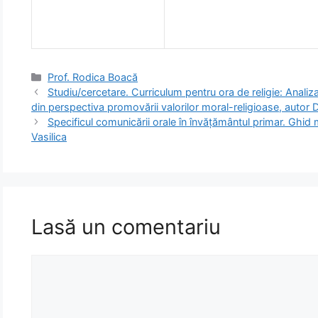
Categorii
Prof. Rodica Boacă
Studiu/cercetare. Curriculum pentru ora de religie: Analiz
din perspectiva promovării valorilor moral-religioase, autor 
Specificul comunicării orale în învățământul primar. Ghid 
Vasilica
Lasă un comentariu
Comentariu