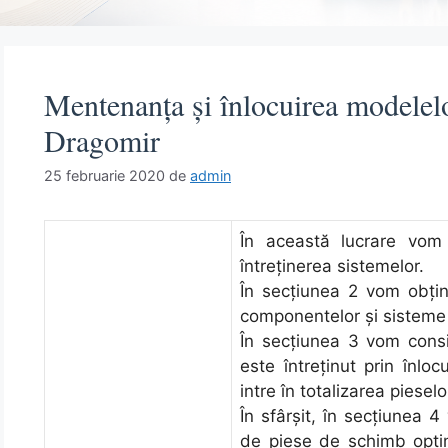
Mentenanța și înlocuirea modelelo
Dragomir
25 februarie 2020
de
admin
În această lucrare vom
întreținerea sistemelor.
În secțiunea 2 vom obține
componentelor și sistem
În secțiunea 3 vom cons
este întreținut prin înloc
intre în totalizarea piesel
În sfârșit, în secțiunea
de piese de schimb opti