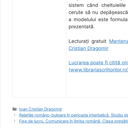
sistem când cheltuielil
cerute să nu depășească 
a modelului este formula
prezentată.
Lecturați gratuit
Mentena
Cristian Dragomir
Lucrarea poate fi citită onl
(
www.librariascriitorilor.ro
Categorii
Ioan Cristian Dragomir
Relaţiile româno-bulgare în perioada interbelică. Studiu 
Fișe de lucru. Comunicare în limba română. Clasa pregătitoa