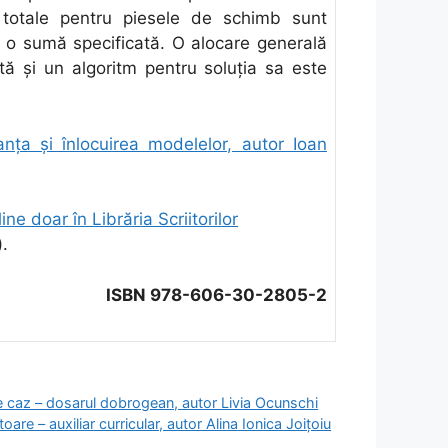
e totale pentru piesele de schimb sunt
o sumă specificată. O alocare generală
tă și un algoritm pentru soluția sa este
nța și înlocuirea modelelor, autor Ioan
ine doar în Librăria Scriitorilor
).
ISBN 978-606-30-2805-2
de caz – dosarul dobrogean, autor Livia Ocunschi
re – auxiliar curricular, autor Alina Ionica Joițoiu