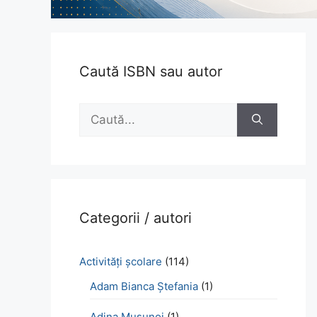
Caută ISBN sau autor
Caută
după:
Categorii / autori
Activităţi şcolare
(114)
Adam Bianca Ștefania
(1)
Adina Mușunoi
(1)