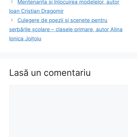
Mentenanța și înlocuirea modelelor, autor
Ioan Cristian Dragomir
Culegere de poezii și scenete pentru
serbările școlare – clasele primare, autor Alina
Ionica Joițoiu
Lasă un comentariu
Comentariu