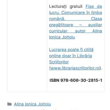
Lecturați gratuit
Fișe de
lucru. Comunicare în limba
română. Clasa
pregătitoare – auxiliar
curricular, autor Alina
Ionica Joițoiu
Lucrarea poate fi citită
online doar în Librăria
Scriitorilor
(
www.librariascriitorilor.ro
).
ISBN 978-606-30-2815-1
Categorii
Alina Ionica Joițoiu