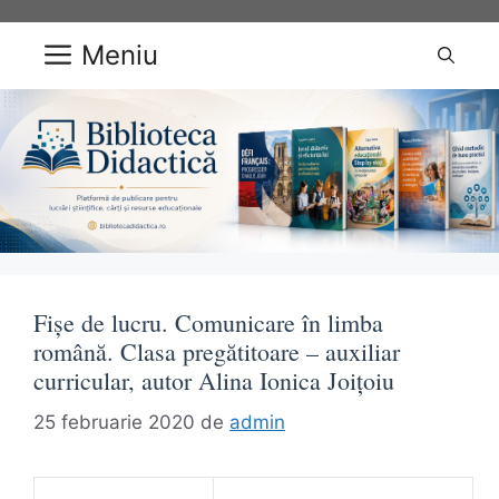
Sari
la
Meniu
conținut
Fișe de lucru. Comunicare în limba
română. Clasa pregătitoare – auxiliar
curricular, autor Alina Ionica Joițoiu
25 februarie 2020
de
admin