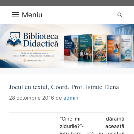
Sari
la
Meniu
conținut
Jocul cu textul, Coord. Prof. Istrate Elena
28 octombrie 2016
de
admin
“Cine-mi dărâmă
zidurile?”- această
întrebare stă în centrul