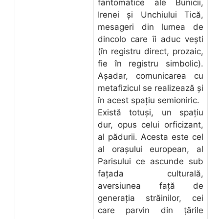
fantomatice ale Bunicii,
Irenei şi Unchiului Tică,
mesageri din lumea de
dincolo care îi aduc veşti
(în registru direct, prozaic,
fie în registru simbolic).
Aşadar, comunicarea cu
metafizicul se realizează şi
în acest spaţiu semioniric.
Există totuşi, un spaţiu
dur, opus celui orficizant,
al pădurii. Acesta este cel
al oraşului european, al
Parisului ce ascunde sub
faţada culturală,
aversiunea faţă de
generaţia străinilor, cei
care parvin din ţările