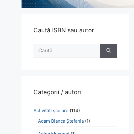
Caută ISBN sau autor
Caută
după:
Categorii / autori
Activităţi şcolare
(114)
Adam Bianca Ștefania
(1)
Adina Mușunoi
(1)