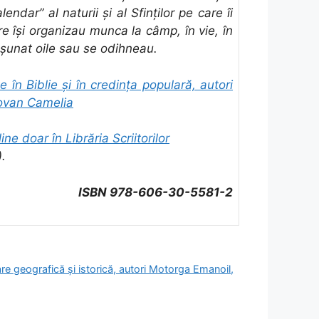
ndar” al naturii și al Sfinților pe care îi
re își organizau munca la câmp, în vie, în
șunat oile sau se odihneau.
e în Biblie și în credința populară, autori
ovan Camelia
ine doar în Librăria Scriitorilor
).
ISBN 978-606-30-5581-2
re geografică și istorică, autori Motorga Emanoil,