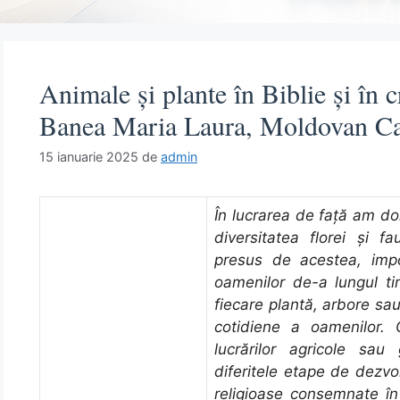
Animale și plante în Biblie și în c
Banea Maria Laura, Moldovan C
15 ianuarie 2025
de
admin
În lucrarea de față am do
diversitatea florei și f
presus de acestea, imp
oamenilor de-a lungul ti
fiecare plantă, arbore sa
cotidiene a oamenilor. 
lucrărilor agricole sau
diferitele etape de dezvol
religioase consemnate în 