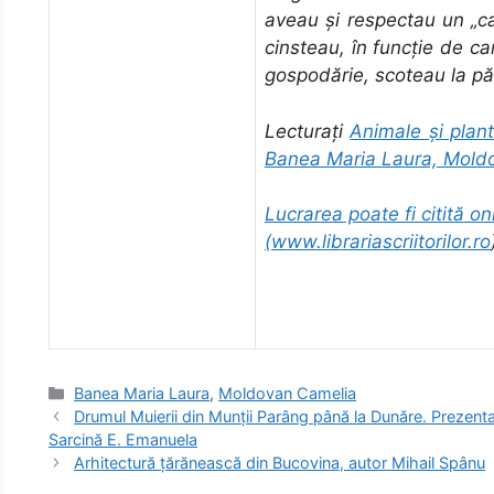
aveau și respectau un „cale
cinsteau, în funcție de ca
gospodărie, scoteau la pă
Lecturați
Animale și plant
Banea Maria Laura, Mold
Lucrarea poate fi citită onl
(
www.librariascriitorilor.ro
Categorii
Banea Maria Laura
,
Moldovan Camelia
Drumul Muierii din Munții Parâng până la Dunăre. Prezenta
Sarcină E. Emanuela
Arhitectură țărănească din Bucovina, autor Mihail Spânu