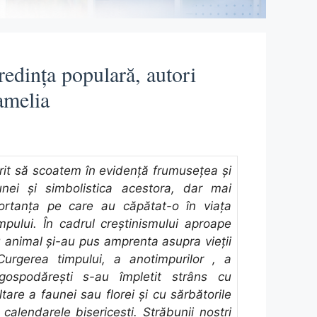
redința populară, autori
amelia
rit să scoatem în evidență frumusețea și
aunei și simbolistica acestora, dar mai
ortanța pe care au căpătat-o în viața
mpului. În cadrul creștinismului aproape
u animal și-au pus amprenta asupra vieții
Curgerea timpului, a anotimpurilor , a
 gospodărești s-au împletit strâns cu
tare a faunei sau florei și cu sărbătorile
calendarele bisericești. Străbunii noștri