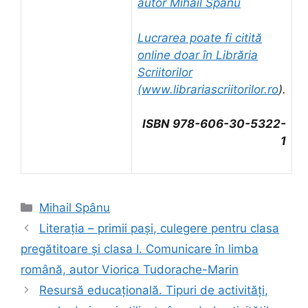
autor Mihail Spânu
Lucrarea poate fi citită
online doar în Librăria
Scriitorilor
(
www.librariascriitorilor.ro
).
ISBN 978-606-30-5322-
1
Categorii
Mihail Spânu
Literația – primii pași, culegere pentru clasa
pregătitoare și clasa I. Comunicare în limba
română, autor Viorica Tudorache-Marin
Resursă educațională. Tipuri de activităţi,