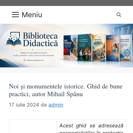
Sari
la
Meniu
conținut
Noi și monumentele istorice. Ghid de bune
practici, autor Mihail Spânu
17 iulie 2024
de
admin
Acest ghid se adresează
nespecialiștilor în protecția