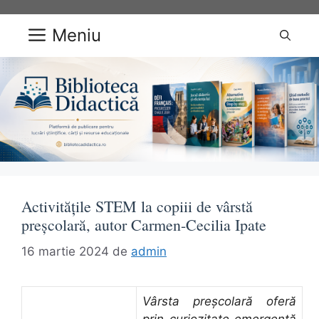
Sari
la
Meniu
conținut
Activitățile STEM la copiii de vârstă
preșcolară, autor Carmen-Cecilia Ipate
16 martie 2024
de
admin
Vârsta preșcolară oferă
prin curiozitate emergentă