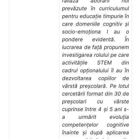
raliază aborării noi
prevăzute în curriculumul
pentru educație timpurie în
care domeniile cognitiv și
socio-emoționa l au o
pondere evidentă. În
lucrarea de față propunem
investigarea rolului pe care
activitățile STEM din
cadrul opționalului îl au în
dezvoltarea copiilor de
vârstă preșcolară. Pe lotul
cercetării format din 30 de
preșcolari cu vârste
cuprinse între 4 și 5 ani s-
a urmărit evoluția
competențelor cognitive
înainte și după aplicarea