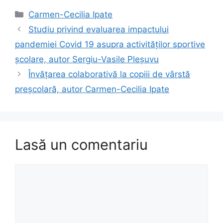
Categorii
Carmen-Cecilia Ipate
Studiu privind evaluarea impactului
pandemiei Covid 19 asupra activităţilor sportive
şcolare, autor Sergiu-Vasile Pleșuvu
Învățarea colaborativă la copiii de vârstă
preșcolară, autor Carmen-Cecilia Ipate
Lasă un comentariu
Comentariu