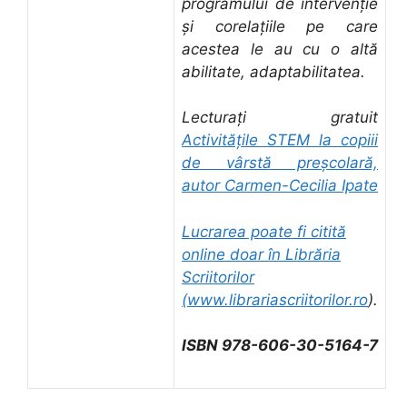
programului de intervenție
și corelațiile pe care
acestea le au cu o altă
abilitate, adaptabilitatea.
Lecturați gratuit
Activitățile STEM la copiii
de vârstă preșcolară,
autor Carmen-Cecilia Ipate
Lucrarea poate fi citită
online doar în Librăria
Scriitorilor
(
www.librariascriitorilor.ro
).
ISBN 978-606-30-5164-7