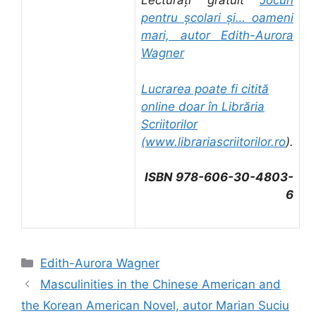
Lecturați gratuit
Jocuri
pentru școlari și… oameni
mari, autor Edith-Aurora
Wagner
Lucrarea poate fi citită
online doar în Librăria
Scriitorilor
(
www.librariascriitorilor.ro
).
ISBN 978-606-30-4803-
6
Categorii
Edith-Aurora Wagner
Masculinities in the Chinese American and
the Korean American Novel, autor Marian Suciu