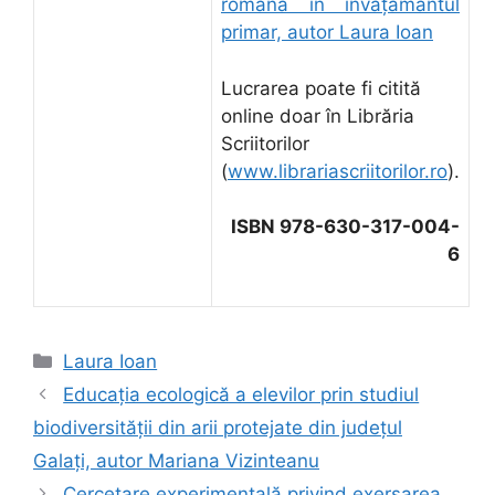
română în învăţământul
primar, autor Laura Ioan
Lucrarea poate fi citită
online doar în Librăria
Scriitorilor
(
www.librariascriitorilor.ro
).
ISBN 978-630-317-004-
6
Categorii
Laura Ioan
Educația ecologică a elevilor prin studiul
biodiversității din arii protejate din județul
Galați, autor Mariana Vizinteanu
Cercetare experimentală privind exersarea