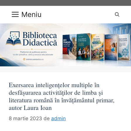
Sari
la
Meniu
conținut
Exersarea inteligenţelor multiple în
desfăşurarea activităţilor de limba şi
literatura română în învăţământul primar,
autor Laura Ioan
8 martie 2023
de
admin