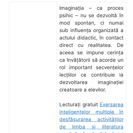
Imaginaţia – ca proces
psihic – nu se dezvoltă în
mod spontan, ci numai
sub influenţa organizată a
actului didactic, în contact
direct cu realitatea. De
aceea se impune cerinţa
ca învăţătorii să acorde un
rol important secvenţelor
lecţiilor ce contribuie la
dezvoltarea imaginaţiei
creatoare a elevilor.
Lecturați gratuit
Exersarea
inteligenţelor multiple în
desfăşurarea activităţilor
de limba şi literatura