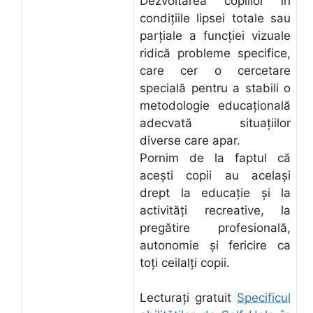
Dezvoltarea copiilor în
condiţiile lipsei totale sau
parţiale a funcţiei vizuale
ridică probleme specifice,
care cer o cercetare
specială pentru a stabili o
metodologie educaţională
adecvată situaţiilor
diverse care apar.
Pornim de la faptul că
aceşti copii au acelaşi
drept la educaţie şi la
activităţi recreative, la
pregătire profesională,
autonomie şi fericire ca
toţi ceilalţi copii.
Lecturați gratuit
Specificul