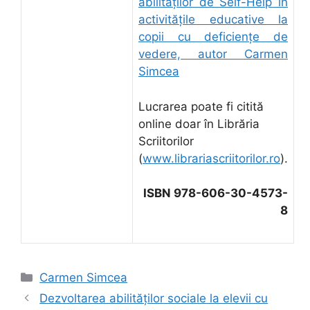
abilităţilor de Self-Help în
activităţile educative la
copii cu deficienţe de
vedere, autor Carmen
Simcea
Lucrarea poate fi citită
online doar în Librăria
Scriitorilor
(
www.librariascriitorilor.ro
).
ISBN 978-606-30-4573-
8
Categorii
Carmen Simcea
Dezvoltarea abilităților sociale la elevii cu