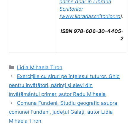
online doar în Librăria
Scriitorilor
(
www.librariascriitorilor.ro
).
ISBN 978-606-30-4405-
2
Categorii
Lidia Mihaela Tiron
Exercițiile cu șiruri pe înțelesul tuturor. Ghid
pentru învățători, părinți și elevi din
învățământul primar, autor Radu Mihaela
Comuna Fundeni. Studiu geografic asupra
comunei Fundeni, județul Galați, autor Lidia
Mihaela Tiron