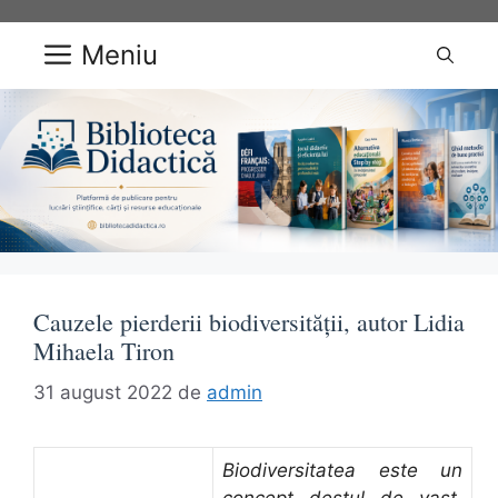
Sari
la
Meniu
conținut
Cauzele pierderii biodiversității, autor Lidia
Mihaela Tiron
31 august 2022
de
admin
Biodiversitatea este un
concept destul de vast,