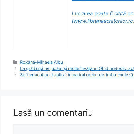
Lucrarea poate fi citită onl
(
www.librariascriitorilor.ro
Categorii
Roxana-Mihaela Albu
La grădiniță ne jucăm și multe învățăm! Ghid metodic, a
Soft educațional aplicat în cadrul orelor de limba engleză 
Lasă un comentariu
Comentariu