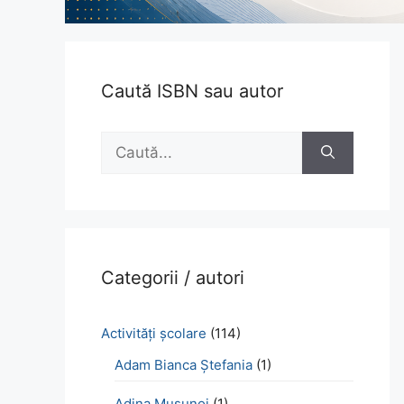
Caută ISBN sau autor
Caută
după:
Categorii / autori
Activităţi şcolare
(114)
Adam Bianca Ștefania
(1)
Adina Mușunoi
(1)