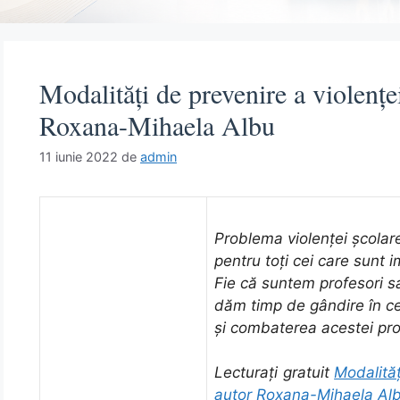
Modalități de prevenire a violenței
Roxana-Mihaela Albu
11 iunie 2022
de
admin
Problema violenței școlare
pentru toți cei care sunt i
Fie că suntem profesori sa
dăm timp de gândire în ce
și combaterea acestei pro
Lecturați gratuit
Modalităț
autor Roxana-Mihaela Al