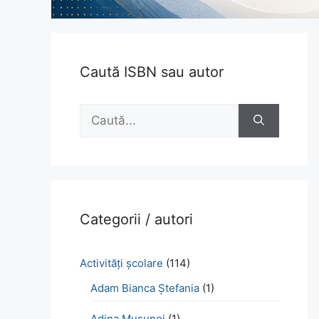
Caută ISBN sau autor
Caută
după:
Categorii / autori
Activităţi şcolare
(114)
Adam Bianca Ștefania
(1)
Adina Mușunoi
(1)