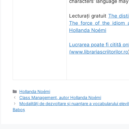
characters’ language may 
Lecturați gratuit
The dist
The force of the idiom a
Hollanda Noémi
Lucrarea poate fi citită onl
(
www.librariascriitorilor.ro
Categorii
Hollanda Noémi
Class Management, autor Hollanda Noémi
Modalităţi de dezvoltare şi nuanţare a vocabularului elevilo
Baboș