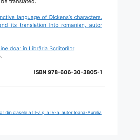
be translated.
inctive language of Dickens’s characters.
nd its translation Into romanian, autor
ine doar în Librăria Scriitorilor
).
ISBN 978-606-30-3805-1
r din clasele a III-a şi a IV-a, autor Ioana-Aurelia