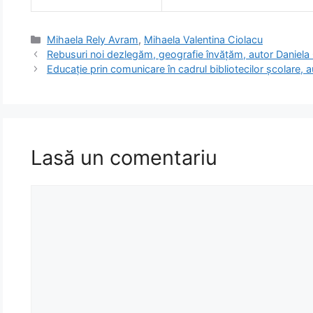
Categorii
Mihaela Rely Avram
,
Mihaela Valentina Ciolacu
Rebusuri noi dezlegăm, geografie învățăm, autor Daniela
Educaţie prin comunicare în cadrul bibliotecilor şcolare, 
Lasă un comentariu
Comentariu