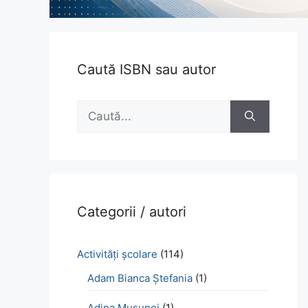
Caută ISBN sau autor
Caută
după:
Categorii / autori
Activităţi şcolare
(114)
Adam Bianca Ștefania
(1)
Adina Mușunoi
(1)