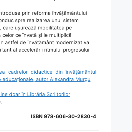
introduse prin reforma învățământului
duc spre realizarea unui sistem
s, care uşurează mobilitatea pe
 celor ce învaţă şi le multiplică
 Un astfel de învăţământ modernizat va
tant al accelerării ritmului progresului
nea cadrelor didactice din învățământul
e educaționale, autor Alexandra Murgu
ine doar în Librăria Scriitorilor
).
ISBN 978-606-30-2830-4