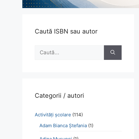
Caută ISBN sau autor
Caută
după:
Categorii / autori
Activităţi şcolare
(114)
Adam Bianca Ștefania
(1)
Adina Mușunoi
(1)