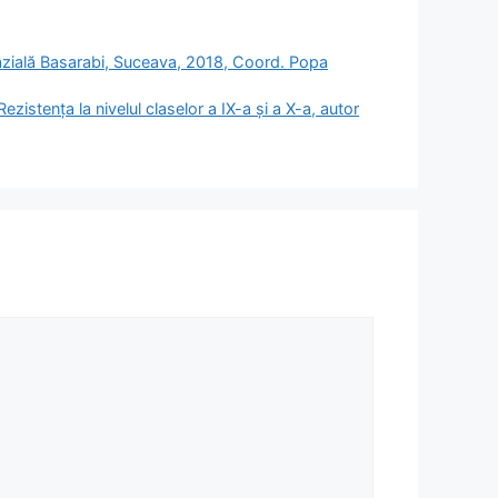
nazială Basarabi, Suceava, 2018, Coord. Popa
 Rezistenţa la nivelul claselor a IX-a şi a X-a, autor