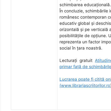
schimbarea educaţională.
În concluzie, schimbările 
românesc contemporan con
educativ global şi deschi
orizontală şi pe verticală a
posibilităţile de opţiune.
reprezenta un factor impor
social în ţara noastră.
Lecturați gratuit
Atitudi
primar față de schimbăril
Lucrarea poate fi citită onl
(
www.librariascriitorilor.ro