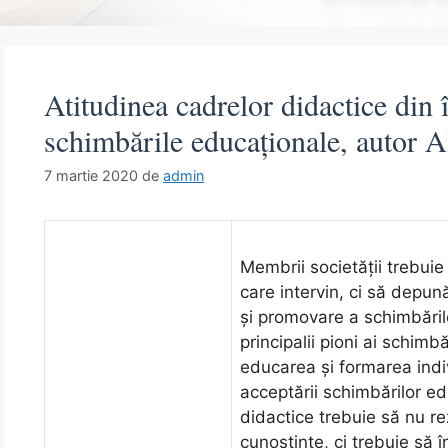
Atitudinea cadrelor didactice din 
schimbările educaționale, autor
7 martie 2020
de
admin
Membrii societăţii trebui
care intervin, ci să depun
și promovare a schimbăril
principalii pioni ai schimb
educarea şi formarea indivi
acceptării schimbărilor edu
didactice trebuie să nu r
cunoştinţe, ci trebuie să