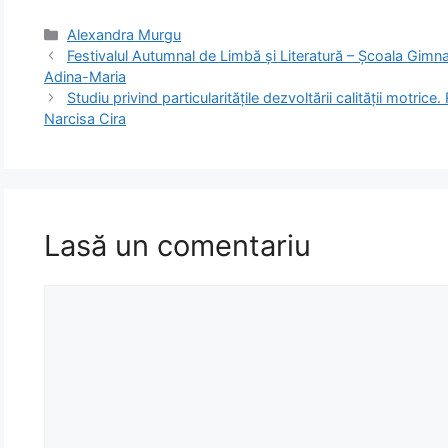
Categorii
Alexandra Murgu
Festivalul Autumnal de Limbă și Literatură – Școala Gim
Adina-Maria
Studiu privind particularităţile dezvoltării calităţii motrice.
Narcisa Cira
Lasă un comentariu
Comentariu