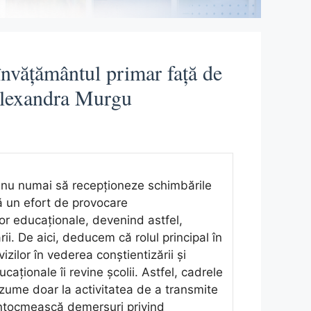
învățământul primar față de
 Alexandra Murgu
e nu numai să recepţioneze schimbările
ă un efort de provocare
or educaţionale, devenind astfel,
ării. De aici, deducem că rolul principal în
zilor în vederea conştientizării şi
caţionale îi revine şcolii. Astfel, cadrele
ezume doar la activitatea de a transmite
 întocmească demersuri privind