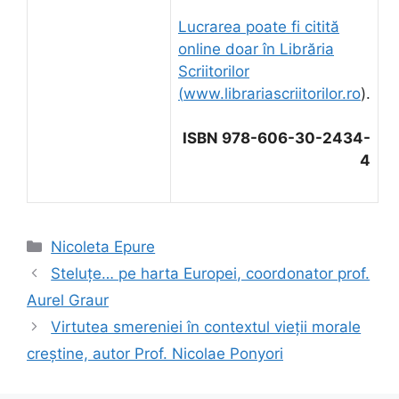
Lucrarea poate fi citită
online doar în Librăria
Scriitorilor
(
www.librariascriitorilor.ro
).
ISBN 978-606-30-2434-
4
Categorii
Nicoleta Epure
Steluțe… pe harta Europei, coordonator prof.
Aurel Graur
Virtutea smereniei în contextul vieții morale
creștine, autor Prof. Nicolae Ponyori