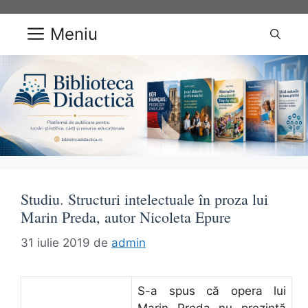
Sari
la
Meniu
conținut
Studiu. Structuri intelectuale în proza lui
Marin Preda, autor Nicoleta Epure
31 iulie 2019
de
admin
S-a spus că opera lui
Marin Preda nu prezintă