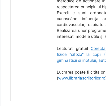
metodice de acţionare în
respectarea principiului h
Exerciţiile sunt ordona
cunoscând influenţa ac
cardiovascular, respirator
Realizarea unor programe 
interesaţi modele utile şi 
Lecturați gratuit
Corectar
fizice “cifoza“ la copii 
gimnasticii şi înotului, au
Lucrarea poate fi citită onl
(
www.librariascriitorilor.ro