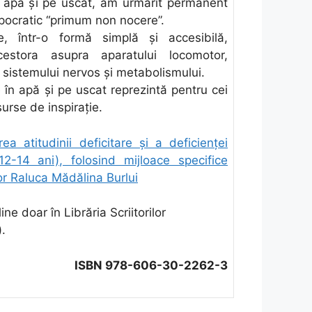
 apă şi pe uscat, am urmărit permanent
ipocratic “primum non nocere”.
te, într-o formă simplă şi accesibilă,
estora asupra aparatului locomotor,
, sistemului nervos şi metabolismului.
în apă şi pe uscat reprezintă pentru cei
surse de inspiraţie.
ea atitudinii deficitare și a deficienţei
(12-14 ani), folosind mijloace specifice
tor Raluca Mădălina Burlui
ine doar în Librăria Scriitorilor
).
ISBN 978-606-30-2262-3