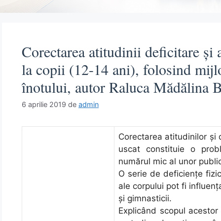
Corectarea atitudinii deficitare și 
la copii (12-14 ani), folosind mijl
înotului, autor Raluca Mădălina B
6 aprilie 2019
de
admin
Corectarea atitudinilor şi 
uscat constituie o pro
numărul mic al unor public
O serie de deficienţe fizi
ale corpului pot fi influenţ
şi gimnasticii.
Explicând scopul acestor ex