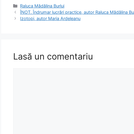
Categorii
Raluca Mădălina Burlui
ÎNOT. Îndrumar lucrări practice, autor Raluca Mădălina Bur
Izotopi, autor Maria Ardeleanu
Lasă un comentariu
Comentariu