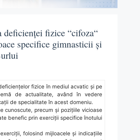
a deficienţei fizice “cifoza“
oace specifice gimnasticii şi
urlui
deficienţelor fizice în mediul acvatic şi pe
blemă de actualitate, având în vedere
aţii de specialitate în acest domeniu.
ce cunoscute, precum şi poziţiile vicioase
ate benefic prin exerciţii specifice înotului
erciţii, folosind mijloacele şi indicaţiile