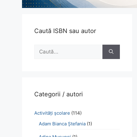
Caută ISBN sau autor
Caută
după:
Categorii / autori
Activităţi şcolare
(114)
Adam Bianca Ștefania
(1)
Adina Mușunoi
(1)