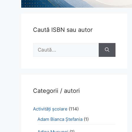
Caută ISBN sau autor
Caută
după:
Categorii / autori
Activităţi şcolare
(114)
Adam Bianca Ștefania
(1)
Adina Mușunoi
(1)