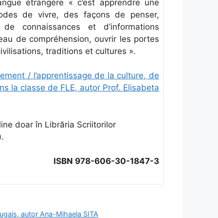
angue étrangère « c’est apprendre une
modes de vivre, des façons de penser,
 de connaissances et d’informations
veau de compréhension, ouvrir les portes
ilisations, traditions et cultures ».
ement / l’apprentissage de la culture, de
ans la classe de FLE, autor Prof. Elisabeta
ine doar în Librăria Scriitorilor
).
ISBN 978-606-30-1847-3
rtugais, autor Ana-Mihaela SITA