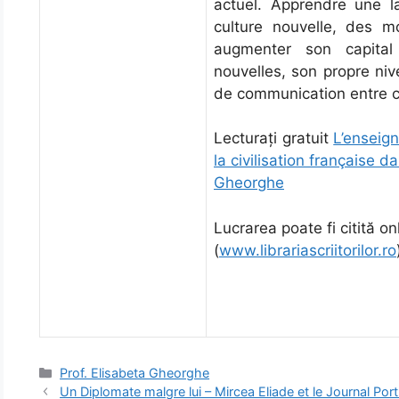
actuel. Apprendre une l
culture nouvelle, des 
augmenter son capital
nouvelles, son propre ni
de communication entre civ
Lecturați gratuit
L’enseign
la civilisation française d
Gheorghe
Lucrarea poate fi citită onl
(
www.librariascriitorilor.ro
Categorii
Prof. Elisabeta Gheorghe
Un Diplomate malgre lui – Mircea Eliade et le Journal Po