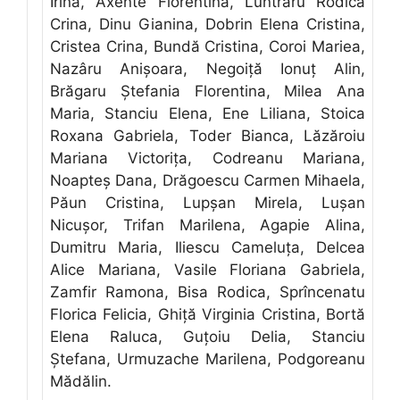
Irina, Axente Florentina, Luntraru Rodica
Crina, Dinu Gianina, Dobrin Elena Cristina,
Cristea Crina, Bundă Cristina, Coroi Mariea,
Nazâru Anişoara, Negoiţă Ionuţ Alin,
Brăgaru Ştefania Florentina, Milea Ana
Maria, Stanciu Elena, Ene Liliana, Stoica
Roxana Gabriela, Toder Bianca, Lăzăroiu
Mariana Victoriţa, Codreanu Mariana,
Noapteş Dana, Drăgoescu Carmen Mihaela,
Păun Cristina, Lupşan Mirela, Luşan
Nicuşor, Trifan Marilena, Agapie Alina,
Dumitru Maria, Iliescu Cameluţa, Delcea
Alice Mariana, Vasile Floriana Gabriela,
Zamfir Ramona, Bisa Rodica, Sprîncenatu
Florica Felicia, Ghiţă Virginia Cristina, Bortă
Elena Raluca, Guţoiu Delia, Stanciu
Ştefana, Urmuzache Marilena, Podgoreanu
Mădălin.