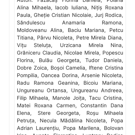
Autori: Fazacaş Florina Daniela, Poiană
Alina Mihaela, Iacob Iuliana, Niţiş Roxana
Paula, Gheţie Cristian Nicolaie, Jurj Rodica,
Săndulescu Anamaria Ramona,
Moldoveanu Alina, Baciu Mariana, Petcu
Titiana, Pârvu Nicoleta, Petre Mirela Diana,
Viţu Steluţa, Urzicana Mirela Nina,
Grăniceru Claudia, Nicolae Mirela, Popescu
Florina, Bulău Georgeta, Tudor Daniela,
Dobre Zoica, Boşoi Camelia, Iftene Cristina
Pompilia, Oancea Dorina, Arsenie Nicoleta,
Radu Ramona Geanina, Bicoiu Mariana,
Ungureanu Ortansa, Ungureanu Andreea,
Filip Mihaela, Manole Joiţa, Tacu Cristina,
Matei Roxana Carmen, Constantin Dana
Elena, Stere Georgeta, Roşu Mihaela
Petruţa, Necula Mădălina Nicoleta, Popa
Adrian Laurenţiu, Popa Marilena, Bolovan