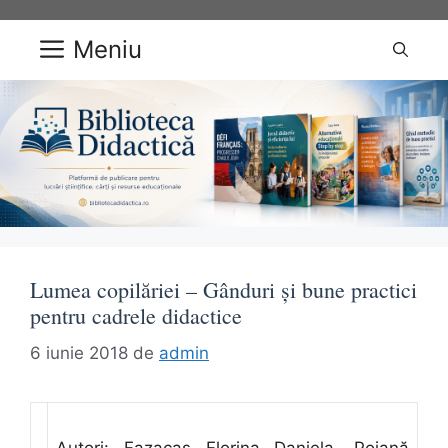
Sari
la
Meniu
conținut
Lumea copilăriei – Gânduri și bune practici
pentru cadrele didactice
6 iunie 2018
de
admin