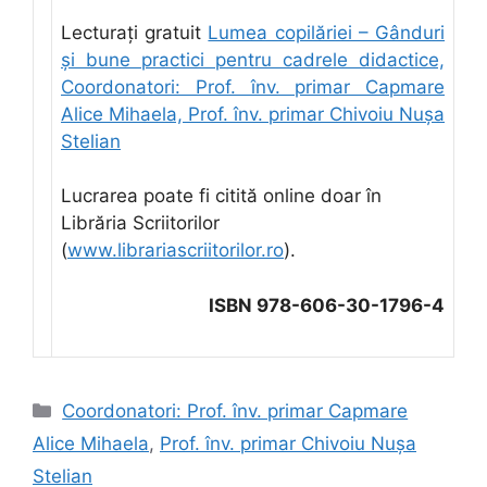
Lecturați gratuit
Lumea copilăriei – Gânduri
și bune practici pentru cadrele didactice,
Coordonatori: Prof. înv. primar Capmare
Alice Mihaela, Prof. înv. primar Chivoiu Nușa
Stelian
Lucrarea poate fi citită online doar în
Librăria Scriitorilor
(
www.librariascriitorilor.ro
).
ISBN 978-606-30-1796-4
Categorii
Coordonatori: Prof. înv. primar Capmare
Alice Mihaela
,
Prof. înv. primar Chivoiu Nușa
Stelian