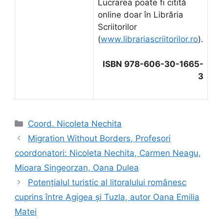
Lucrarea poate fi citită
online doar în Librăria
Scriitorilor
(
www.librariascriitorilor.ro
).
ISBN 978-606-30-1665-
3
Categorii
Coord. Nicoleta Nechita
Migration Without Borders, Profesori
coordonatori: Nicoleta Nechita, Carmen Neagu,
Mioara Singeorzan, Oana Dulea
Potenţialul turistic al litoralului românesc
cuprins între Agigea şi Tuzla, autor Oana Emilia
Matei