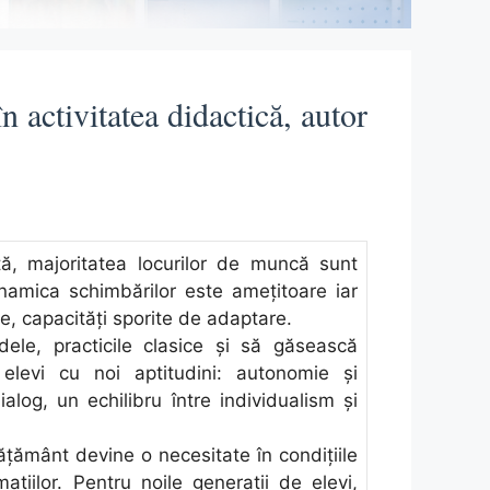
n activitatea didactică, autor
tă, majoritatea locurilor de muncă sunt
inamica schimbărilor este ameţitoare iar
e, capacităţi sporite de adaptare.
dele, practicile clasice şi să găsească
elevi cu noi aptitudini: autonomie şi
ialog, un echilibru între individualism şi
văţământ devine o necesitate în condiţiile
aţiilor. Pentru noile generaţii de elevi,