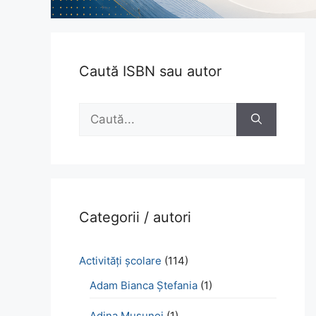
Caută ISBN sau autor
Caută
după:
Categorii / autori
Activităţi şcolare
(114)
Adam Bianca Ștefania
(1)
Adina Mușunoi
(1)