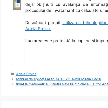
deja obişnuiţi cu avalanşa de informaţ
procesului de învăţământ cu calculatorul es
Descărcaţi gratuit
Utilizarea tehnologiilo
Adela Stoica.
Lucrarea este protejată la copiere şi imprim
Categorii
Adela Stoica
Manual de aplicaţii AutoCAD – 2D, autor Mirela Dediu
Învăț la matematică. Caietul elevului din clasa I, autor Ad