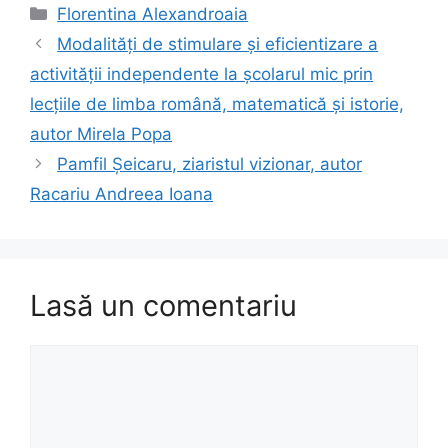
Categorii
Florentina Alexandroaia
Modalităţi de stimulare şi eficientizare a
activităţii independente la şcolarul mic prin
lecţiile de limba română, matematică şi istorie,
autor Mirela Popa
Pamfil Şeicaru, ziaristul vizionar, autor
Racariu Andreea Ioana
Lasă un comentariu
Comentariu