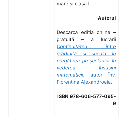
mare şi clasa I.
Autorul
Descarcă ediţia online –
gratuită – a lucrării
Continuitatea între
grădiniţă şi şcoală în
pregătirea preşcolarilor în
vederea însuşirii
matematicii
, autor Înv.
Florentina Alexandroaia.
ISBN 978-606-577-095-
9