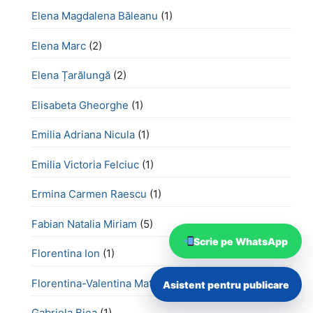
Elena Magdalena Băleanu
(1)
Elena Marc
(2)
Elena Țarălungă
(2)
Elisabeta Gheorghe
(1)
Emilia Adriana Nicula
(1)
Emilia Victoria Felciuc
(1)
Ermina Carmen Raescu
(1)
Fabian Natalia Miriam
(5)
Scrie pe WhatsApp
Florentina Ion
(1)
Florentina-Valentina Matei
(1)
Asistent pentru publicare
Gabriela Biea
(1)