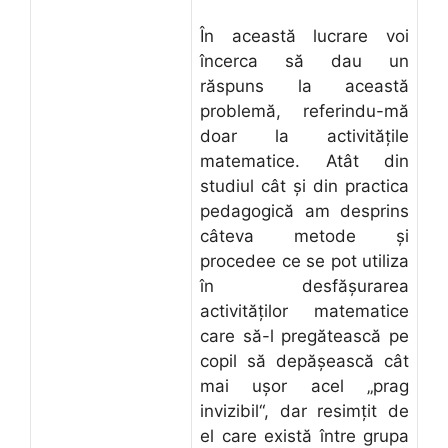
În această lucrare voi
încerca să dau un
răspuns la această
problemă, referindu-mă
doar la activităţile
matematice. Atât din
studiul cât şi din practica
pedagogică am desprins
câteva metode şi
procedee ce se pot utiliza
în desfăşurarea
activităţilor matematice
care să-l pregătească pe
copil să depăşească cât
mai uşor acel „prag
invizibil“, dar resimţit de
el care există între grupa