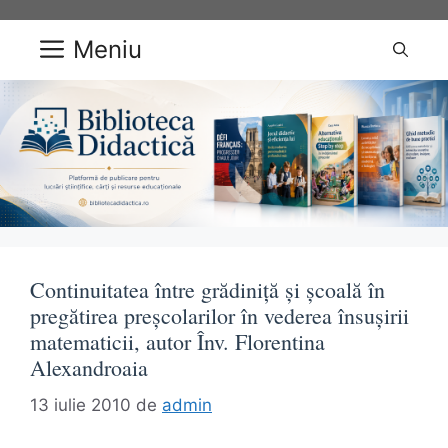
Sari
la
Meniu
conținut
Continuitatea între grădiniţă şi şcoală în
pregătirea preşcolarilor în vederea însuşirii
matematicii, autor Înv. Florentina
Alexandroaia
13 iulie 2010
de
admin