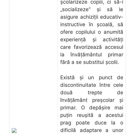
şcolarizeze copiii, ci să-i
„socializeze“ şi să le
asigure achiziţii educativ-
instructive în şcoală, să
ofere copilului o anumită
experienţă şi activităţi
care favorizează accesul
la învăţământul primar
fără a se substitui şcolii.
Există şi un punct de
discontinuitate între cele
două trepte de
învăţământ preşcolar şi
primar. O depăşire mai
puţin reuşită a acestui
prag poate duce la o
dificilă adaptare a unor