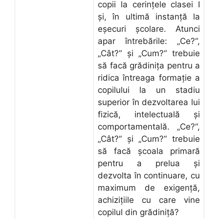
copii la cerinţele clasei I
şi, în ultimă instanţă la
eşecuri şcolare. Atunci
apar întrebările: „Ce?“,
„Cât?“ şi „Cum?“ trebuie
să facă grădiniţa pentru a
ridica întreaga formaţie a
copilului la un stadiu
superior în dezvoltarea lui
fizică, intelectuală şi
comportamentală. „Ce?“,
„Cât?“ şi „Cum?“ trebuie
să facă şcoala primară
pentru a prelua şi
dezvolta în continuare, cu
maximum de exigenţă,
achiziţiile cu care vine
copilul din grădiniţă?