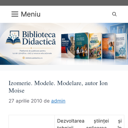
Sari
la
Meniu
conținut
Izomerie. Modele. Modelare, autor Ion
Moise
27 aprilie 2010
de
admin
Dezvoltarea ştiinţei şi
tehnicii, aplicarea în