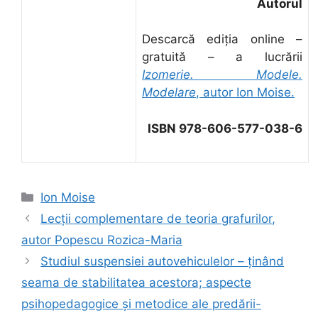
Autorul
Descarcă ediţia online –
gratuită – a lucrării
Izomerie. Modele.
Modelare
, autor Ion Moise.
ISBN 978-606-577-038-6
Categorii
Ion Moise
Lecţii complementare de teoria grafurilor,
autor Popescu Rozica-Maria
Studiul suspensiei autovehiculelor – ţinând
seama de stabilitatea acestora; aspecte
psihopedagogice şi metodice ale predării-